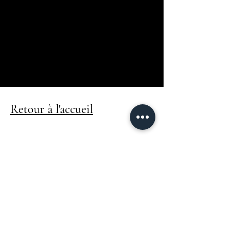
Booking
Airbnb
Conciergerie en direct
07-66-36-00-53
contact@conciergeriehestia.fr
Retour à l'accueil
© 2025 by Clos Lagadoue. Powered
and secured by
Wix