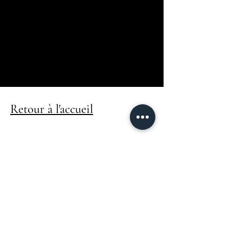
Booking
Airbnb
Conciergerie en direct
07-66-36-00-53
contact@conciergeriehestia.fr
Retour à l'accueil
© 2025 by Clos Lagadoue. Powered
and secured by
Wix