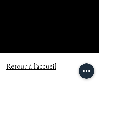
Booking
Airbnb
Conciergerie en direct
07-66-36-00-53
contact@conciergeriehestia.fr
Retour à l'accueil
© 2025 by Clos Lagadoue. Powered
and secured by
Wix